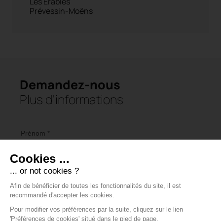
Les Erables
Prévessin-Moëns
Demandez-nous
Plus d'informations
Prénom *
Nom *
E-mail *