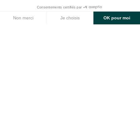
Actualités du Groupe
MÉTIERS & EXPERTISE
Construction
Programmes
Rénovation
Contactez-nous par
mail
ou au
+ 33 (0)4 50 99 32 60
Suivez toutes les actus
du Groupe Rizzo
Inscrivez-vous à notre newsletter !
E-mail * *
OK
En vous abonnant à la newsletter, vous acceptez de recevoir des
communications marketing personnalisées par email, et confirmez avoir lu la
politique de confidentialité
.